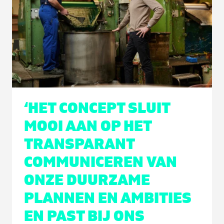
‘HET CONCEPT SLUIT
MOOI AAN OP HET
TRANSPARANT
COMMUNICEREN VAN
ONZE DUURZAME
PLANNEN EN AMBITIES
EN PAST BIJ ONS