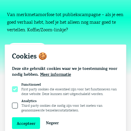
Van merkmetamorfose tot publiekscampagne – als je een
goed verhaal hebt, hoef je het alleen nog maar goed te
vertellen. Koffie/Zoom-linkje?
Contact
Cookies 🍪
Deze site gebruikt cookies waar we je toestemming voor
nodig hebben.
Meer informatie
Functioneel
First party cookies die essentieel zijn voor het functioneren van
deze website. Deze kunnen niet uitgeschakeld worden.
Analytics
Third party cookies die nodig zijn voor het meten van
Cases
Diensten
Team
Contact
geanomiseerde bezoekersstatistieken.
Negeer
Accepteer