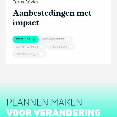
Corus Advies
Aanbestedingen met
impact
start-ups
merkidentiteit
contentcreatie
webdesign
merkstrategie
PLANNEN MAKEN
VOOR VERANDERING