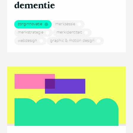
dementie
zorginnovatie
merksessie
merkstrategie
merkidentiteit
webdesign
graphic & motion design