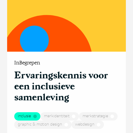
InBegrepen
Ervaringskennis voor
een inclusieve
samenleving
inclusie
merkidentiteit
merkstrategie
graphic & motion design
webdesign