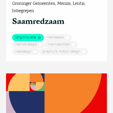
Groninger Gemeenten, Menzis, Lentis,
Inbegrepen
Saamredzaam
zorginnovatie
merksessie
merkstrategie
merkidentiteit
webdesign
graphic & motion design