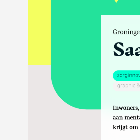
Groninge
Sa
zorginnov
graphic &
Inwoners,
aan menta
krijgt om