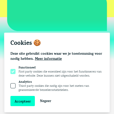
Saamredzaam
Cookies 🍪
Deze site gebruikt cookies waar we je toestemming voor
nodig hebben.
Meer informatie
Functioneel
First party cookies die essentieel zijn voor het functioneren van
deze website. Deze kunnen niet uitgeschakeld worden.
Analytics
Third party cookies die nodig zijn voor het meten van
Cases
Diensten
Team
Contact
geanomiseerde bezoekersstatistieken.
Negeer
Accepteer
© 2018 - 2026 Merkactivisten