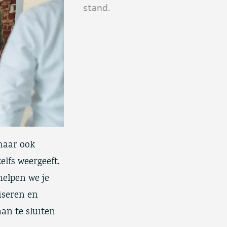
stand.
maar ook
elfs weergeeft.
helpen we je
iseren en
an te sluiten