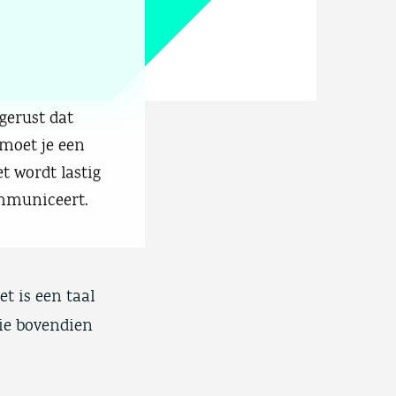
gerust dat
 moet je een
t wordt lastig
ommuniceert.
t is een taal
die bovendien